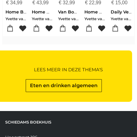
€
34,99
€
43,99
€
32,99
€
22,99
€
15,00
Home Baked
Home Made
Van Bovens leftovers
Home Made winter
Daily Veg
Yvette van Boven
Yvette van Boven
Yvette van Boven
Yvette van Boven
Yvette van Boven
LEES MEER IN DEZE THEMA'S
Eten en drinken algemeen
SCHIEDAMS BOEKHUIS