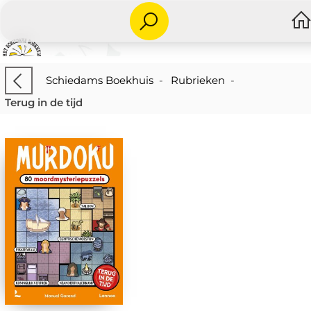
Schiedams Boekhuis
-
Rubrieken
-
Terug in de tijd