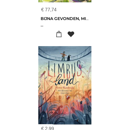
€
77,74
BIJNA GEVONDEN, MIRJAM BOS (DOOS 26 EXEMPLAREN)
...
€
2,99