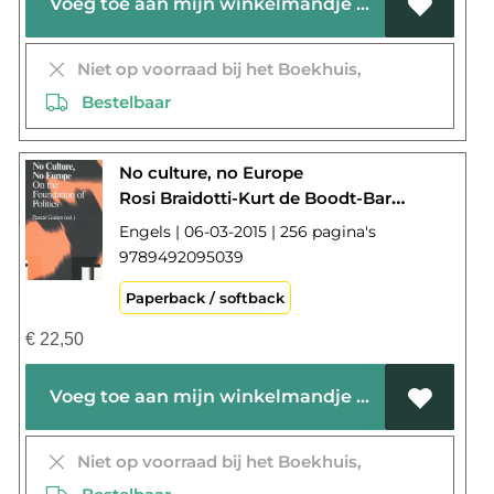
Voeg toe aan mijn winkelmandje
Niet op voorraad bij het Boekhuis,
Bestelbaar
No culture, no Europe
Rosi Braidotti-Kurt de Boodt-Barend van Heusden-Andreas Kinneging
Engels | 06-03-2015 | 256 pagina's
9789492095039
Paperback / softback
€
22,50
Voeg toe aan mijn winkelmandje
Niet op voorraad bij het Boekhuis,