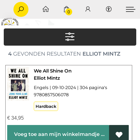
0
4
GEVONDEN RESULTATEN
ELLIOT MINTZ
We All Shine On
Elliot Mintz
Engels | 09-10-2024 | 304 pagina's
9780857506078
Hardback
€
34,95
Voeg toe aan mijn winkelmandje