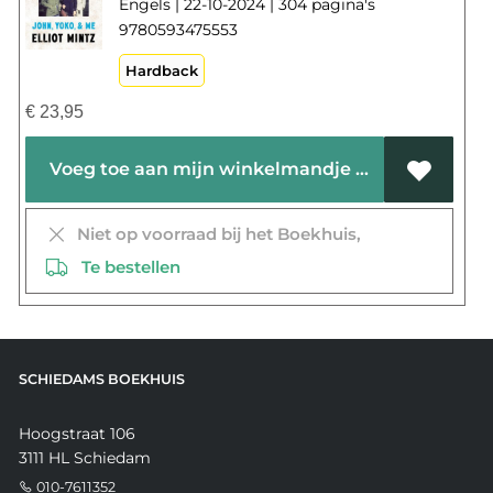
Engels | 22-10-2024 | 304 pagina's
9780593475553
Hardback
€
23,95
Voeg toe aan mijn winkelmandje
Niet op voorraad bij het Boekhuis,
Te bestellen
SCHIEDAMS BOEKHUIS
Hoogstraat 106
3111 HL Schiedam
010-7611352