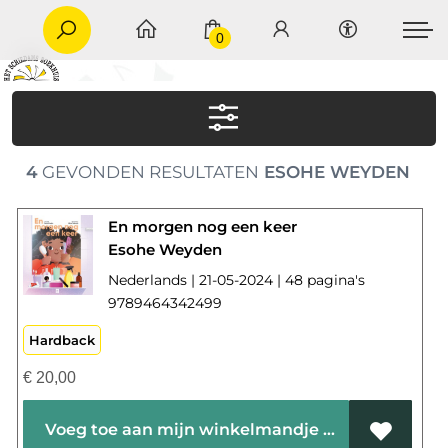
0
4
GEVONDEN RESULTATEN
ESOHE WEYDEN
En morgen nog een keer
Esohe Weyden
Nederlands | 21-05-2024 | 48 pagina's
9789464342499
Hardback
€
20,00
Voeg toe aan mijn winkelmandje