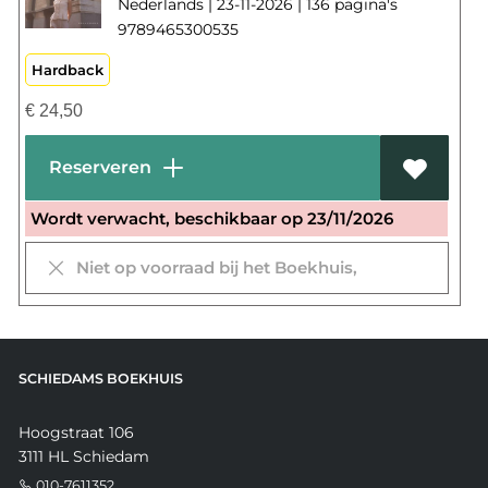
Nederlands | 23-11-2026 | 136 pagina's
9789465300535
Hardback
€
24,50
Reserveren
Wordt verwacht, beschikbaar op 23/11/2026
Niet op voorraad bij het Boekhuis,
SCHIEDAMS BOEKHUIS
Hoogstraat 106
3111 HL Schiedam
010-7611352