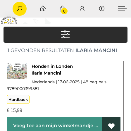
0
1
GEVONDEN RESULTATEN
ILARIA MANCINI
Honden in Londen
Ilaria Mancini
Nederlands | 17-06-2025 | 48 pagina's
9789000399581
Hardback
€
15,99
Voeg toe aan mijn winkelmandje