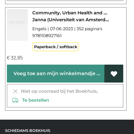
Community, Urban Health and Environment in the Late Medieval Low Countries
Janna (Universiteit van Amsterdam) Coomans
Engels | 07-06-2023 | 352 pagina's
9781108927161
Paperback / softback
€
32,95
Voeg toe aan mijn winkelmandje
Niet op voorraad bij het Boekhuis,
Te bestellen
SCHIEDAMS BOEKHUIS