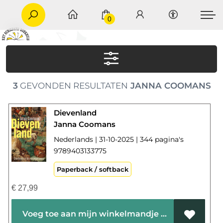
0
3
GEVONDEN RESULTATEN
JANNA COOMANS
Dievenland
Janna Coomans
Nederlands | 31-10-2025 | 344 pagina's
9789403133775
Paperback / softback
€
27,99
Voeg toe aan mijn winkelmandje