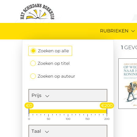
RUBRIEKEN
1
GEV
Filtersectie
Zoeken op alle
Zoeken op titel
Zoeken op auteur
Prijs
€0
€200
0
50
100
150
200
Taal