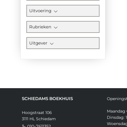
Uitvoering
Rubrieken
Uitgever
SCHIEDAMS BOEKHUIS
Openingst
Maandag 
Hoogstraat 106
Dinsdag: 1
3111 HL Schiedam
Woensdag:
010-7611352