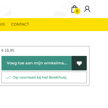
0
UIS
CONTACT
€
16,95
Voeg toe aan mijn winkelmandje
Op voorraad bij het Boekhuis,