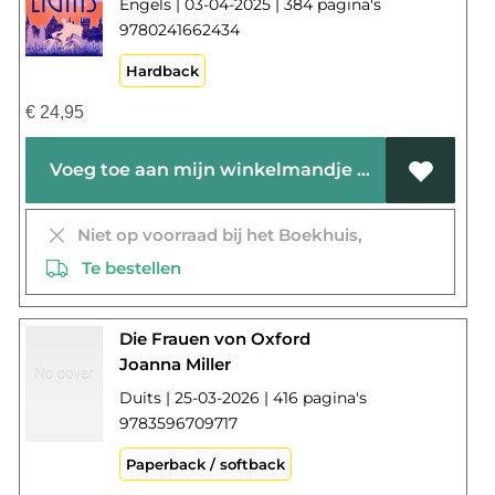
Engels | 03-04-2025 | 384 pagina's
9780241662434
Hardback
€
24,95
Voeg toe aan mijn winkelmandje
Niet op voorraad bij het Boekhuis,
Te bestellen
Die Frauen von Oxford
Joanna Miller
Duits | 25-03-2026 | 416 pagina's
9783596709717
Paperback / softback