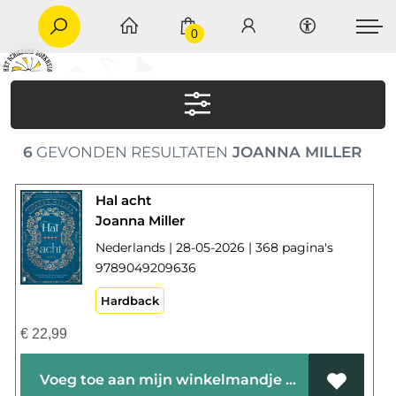
0
6
GEVONDEN RESULTATEN
JOANNA MILLER
Hal acht
Joanna Miller
Nederlands | 28-05-2026 | 368 pagina's
9789049209636
Hardback
€
22,99
Voeg toe aan mijn winkelmandje