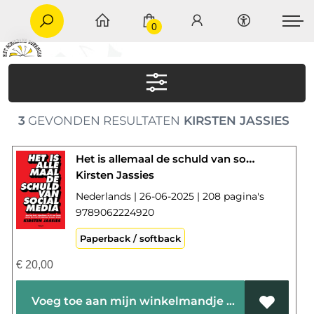
0
3
GEVONDEN RESULTATEN
KIRSTEN JASSIES
Het is allemaal de schuld van social media
Kirsten Jassies
Nederlands | 26-06-2025 | 208 pagina's
9789062224920
Paperback / softback
€
20,00
Voeg toe aan mijn winkelmandje