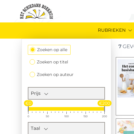
RUBRIEKEN
7
GEV
Filtersectie
Zoeken op alle
Zoeken op titel
Zoeken op auteur
Prijs
€0
€200
0
50
100
150
200
Taal