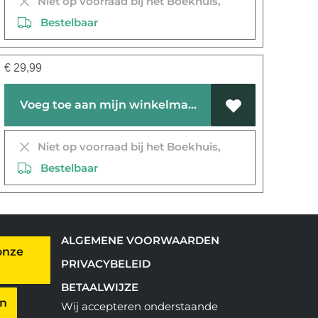
Niet op voorraad bij het Boekhuis,
Bestelbaar
€
29,99
Voeg toe aan mijn winkelmandje
Niet op voorraad bij het Boekhuis,
Bestelbaar
ALGEMENE VOORWAARDEN
onze
PRIVACYBELEID
BETAALWIJZE
en
Wij accepteren onderstaande