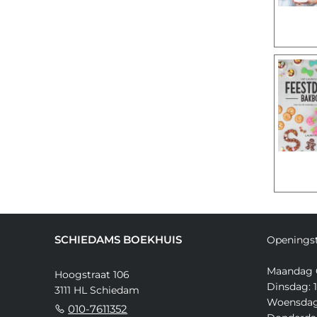
SCHIEDAMS BOEKHUIS
Openingst
Maandag 
Hoogstraat 106
Dinsdag: 1
3111 HL Schiedam
Woensdag:
010-7611352