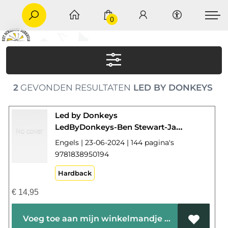
0
2
GEVONDEN RESULTATEN
LED BY DONKEYS
Led by Donkeys
LedByDonkeys-Ben Stewart-James Sadri-Oliver Knowles
Engels | 23-06-2024 | 144 pagina's
9781838950194
Hardback
€
14,95
Voeg toe aan mijn winkelmandje