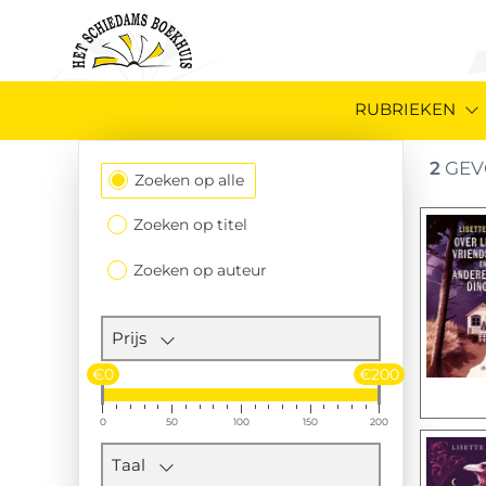
RUBRIEKEN
2
GEV
Filtersectie
Zoeken op alle
Zoeken op titel
Zoeken op auteur
Prijs
€0
€200
0
50
100
150
200
Taal