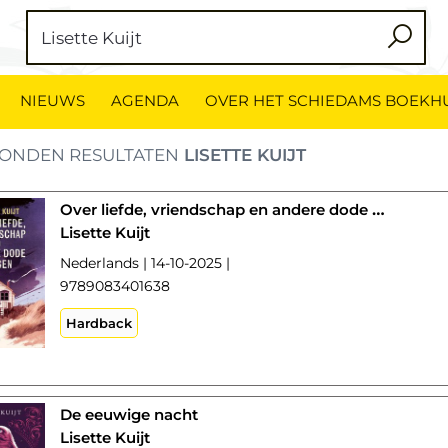
NIEUWS
AGENDA
OVER HET SCHIEDAMS BOEKH
ONDEN RESULTATEN
LISETTE KUIJT
Over liefde, vriendschap en andere dode dingen
Lisette Kuijt
Nederlands | 14-10-2025 |
9789083401638
Hardback
De eeuwige nacht
Lisette Kuijt