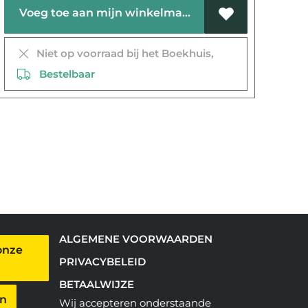
Voeg toe aan mijn winkelmandje
Niet op voorraad bij het Boekhuis,
Bestelbaar
ALGEMENE VOORWAARDEN
onze
PRIVACYBELEID
BETAALWIJZE
en
Wij accepteren onderstaande