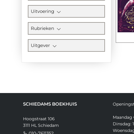
Uitvoering
Rubrieken
Uitgever
SCHIEDAMS BOEKHUIS
Openingst
Maandag 
Hoogstraat 106
Dinsdag: 1
3111 HL Schiedam
Woensdag:
010-7611352