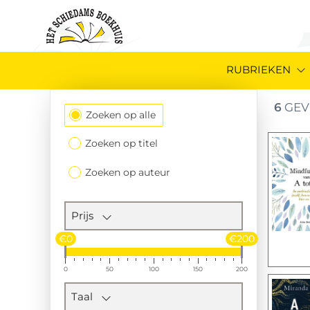
RUBRIEKEN
6
GEV
Filtersectie
Zoeken op alle
Zoeken op titel
Zoeken op auteur
Prijs
€0
€200
0
50
100
150
200
Taal