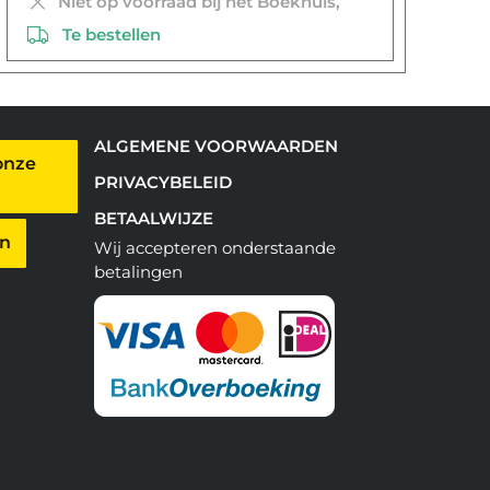
Niet op voorraad bij het Boekhuis,
Te bestellen
ALGEMENE VOORWAARDEN
onze
PRIVACYBELEID
BETAALWIJZE
en
Wij accepteren onderstaande
betalingen