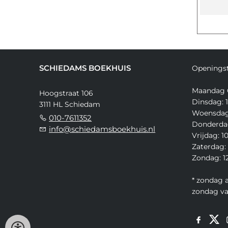
SCHIEDAMS BOEKHUIS
Openingst
Maandag 
Hoogstraat 106
Dinsdag: 1
3111 HL Schiedam
Woensdag:
010-7611352
Donderdag
info@schiedamsboekhuis.nl
Vrijdag: 1
Zaterdag: 
Zondag: 12
* zondag 
zondag v