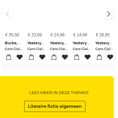
€
35,50
€
23,99
€
24,99
€
14,99
€
26,95
Burke, C: Yesteryear: A GMA Book Club Pick
Yesteryear
Yesteryear
Yesteryear
Yesteryear
Caro Claire Burke
Caro Claire Burke
Caro Claire Burke
Caro Claire Burke
Caro Claire Burke
LEES MEER IN DEZE THEMA'S
Literaire fictie algemeen