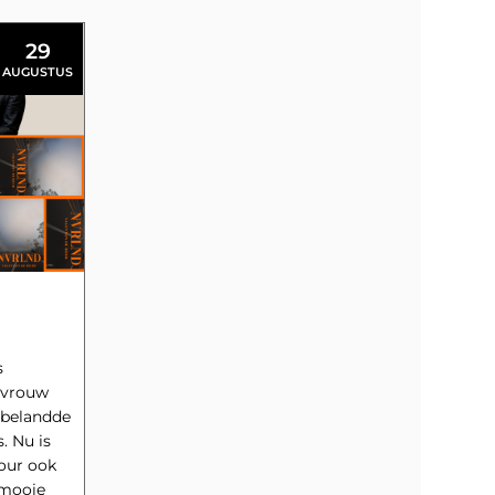
29
AUGUSTUS
evrouw
 belandde
is
tour ook
 mooie