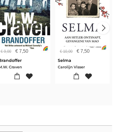
€
7,50
€
7,50
€
9,00
€
10,00
€
11,00
Brandoffer
Selma
Marion
M.W. Craven
Carolijn Visser
Daniel 