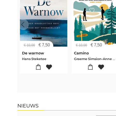
€
7,50
€
7,50
€
10,00
€
10,00
De warnow
Camino
Graeme Simsion-Anne Buist
Hans Steketee
NIEUWS