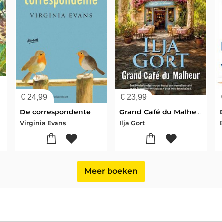
€
24,99
€
23,99
De correspondente
Grand Café du Malheur
Virginia Evans
Ilja Gort
Meer boeken