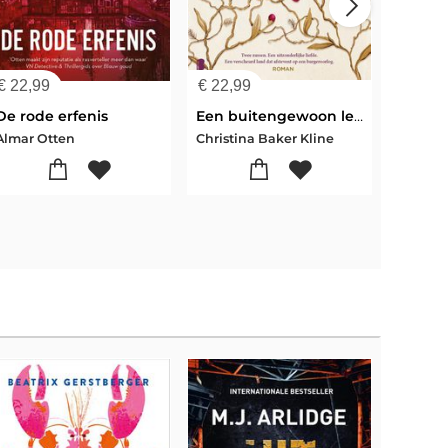
€
22,99
€
22,99
€
23,9
De rode erfenis
Een buitengewoon leven
Mijn v
Almar Otten
Christina Baker Kline
Fredri