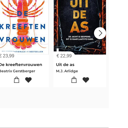
€
23,99
€
22,99
€
24,9
De kreeftenvrouwen
Uit de as
Stille
Beatrix Gerstberger
M.J. Arlidge
Karin S