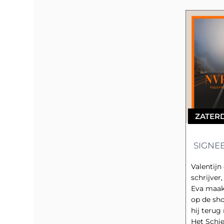
ZATER
SIGNEE
Valentijn de
schrijver
Eva maakt
op de shor
hij terug
Het Schi