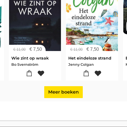
€
7,50
€
7,50
€
11,00
€
11,00
Wie zint op wraak
Het eindeloze strand
Bo Svernström
Jenny Colgan
Meer boeken