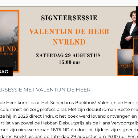
DAG
RSESSIE MET VALENTIJN DE HEER
 Heer komt naar Het Schiedams Boekhuis! Valentijn de Heer is
, columnist en zorgprofessional. Met zijn debuutroman Beste m
e hij in 2023 direct indruk: het boek werd lovend ontvangen en
tlist van zowel de Hebban Debuutprijs als de Hans Vervoortprijs. Nu 
 met zijn nieuwe roman NVRLND én doet hij tijdens zijn signeer
edams Boekhuis aan op zaterdag 29 augustus om 15:00 uur Een