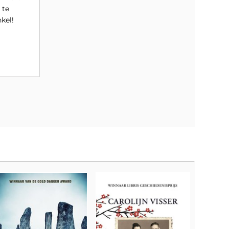
 te
de winkel!