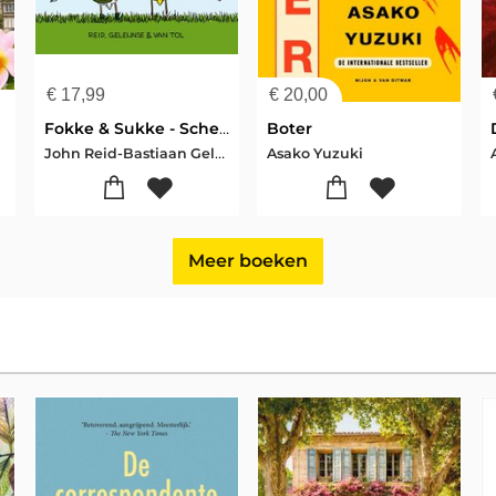
€
17,99
€
20,00
Fokke & Sukke - Scheurkalender 2027
Boter
John Reid-Bastiaan Geleijnse-Jean-Marc van Tol
Asako Yuzuki
Meer boeken