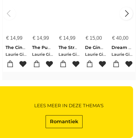
€
14,99
€
14,99
€
14,99
€
15,00
€
40,00
The Cinnamon Bun Book Store
The Pumpkin Spice Cafe
The Strawberry Patch Pancake House
De Gingerbread Bakkerij
Dream Harbor-pakket
Laurie Gilmore
Laurie Gilmore
Laurie Gilmore
Laurie Gilmore
Laurie Gilmore
LEES MEER IN DEZE THEMA'S
Romantiek