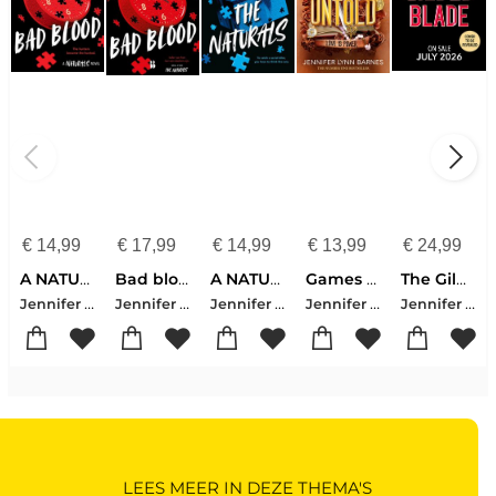
€
14,99
€
17,99
€
14,99
€
13,99
€
24,99
A NATURALS Novel: Bad Blood, Book 4
Bad blood
A NATURALS Novel: The Naturals, Book 1
Games Untold
The Gilded Blade
Jennifer Lynn Barnes
Jennifer Lynn Barnes
Jennifer Lynn Barnes
Jennifer Lynn Barnes
Jennifer Lynn Barnes
LEES MEER IN DEZE THEMA'S