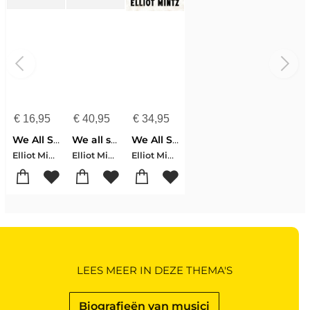
€
16,95
€
40,95
€
34,95
We All Shine On
We all shine on
We All Shine On
Elliot Mintz
Elliot Mintz
Elliot Mintz
LEES MEER IN DEZE THEMA'S
Biografieën van musici