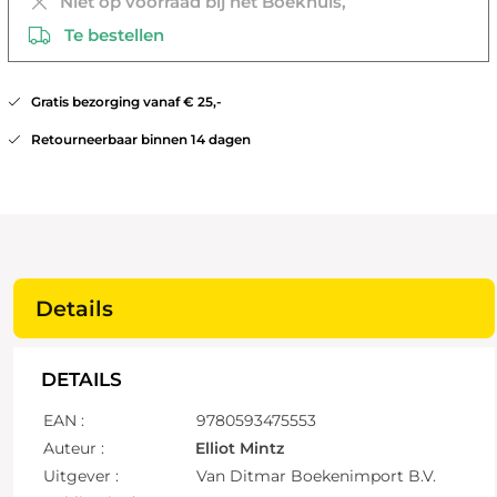
Niet op voorraad bij het Boekhuis,
Te bestellen
Gratis bezorging vanaf € 25,-
Retourneerbaar binnen 14 dagen
Details
DETAILS
EAN :
9780593475553
Auteur :
Elliot Mintz
Uitgever :
Van Ditmar Boekenimport B.V.