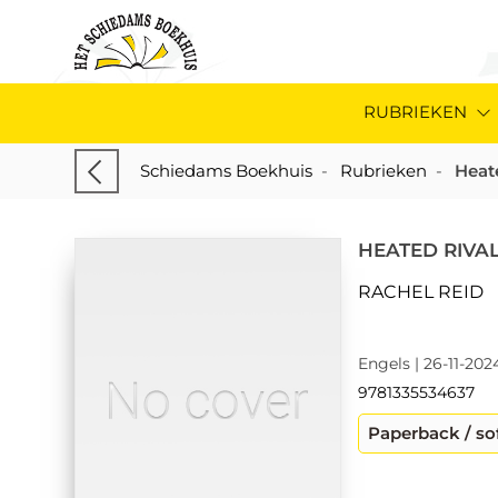
RUBRIEKEN
Schiedams Boekhuis
-
Rubrieken
-
Heat
HEATED RIVA
RACHEL REID
Engels | 26-11-202
9781335534637
Paperback / so