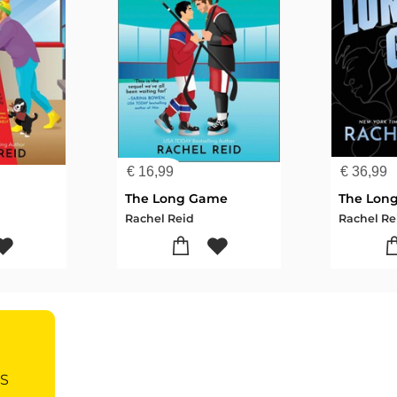
€
16,99
€
36,99
The Long Game
The Lon
Rachel Reid
Rachel Re
'S