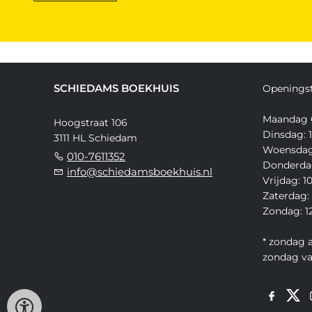
SCHIEDAMS BOEKHUIS
Openingst
Maandag 
Hoogstraat 106
Dinsdag: 1
3111 HL Schiedam
Woensdag:
010-7611352
Donderdag
info@schiedamsboekhuis.nl
Vrijdag: 1
Zaterdag: 
Zondag: 12
* zondag 
zondag v