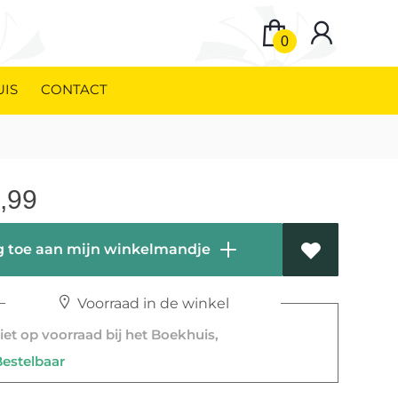
0
UIS
CONTACT
,99
 toe aan mijn winkelmandje
Voorraad in de winkel
et op voorraad bij het Boekhuis,
stelbaar