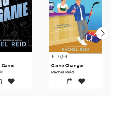
€
16,99
€
23
g Game
Game Changer
id
Rachel Reid
Rach