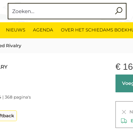
NIEUWS
AGENDA
OVER HET SCHIEDAMS BOEKH
ed Rivalry
€
16
LRY
Voeg
4 | 368 pagina's
Ni
ftback
Be