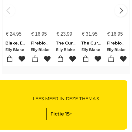
€
24,95
€
16,95
€
23,99
€
31,95
€
16,95
Blake, E: Forest King's Daughter
Fireblood
The Cursed Queen's Daughter
The Cursed Queen's Daughter
Fireblood
Elly Blake
Elly Blake
Elly Blake
Elly Blake
Elly Blake
LEES MEER IN DEZE THEMA'S
Fictie 15+