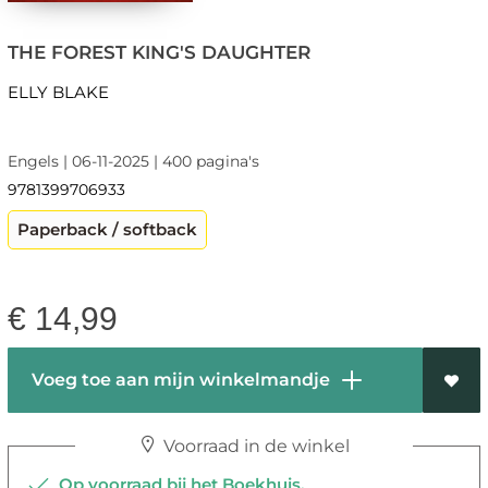
THE FOREST KING'S DAUGHTER
ELLY BLAKE
Engels | 06-11-2025 | 400 pagina's
9781399706933
Paperback / softback
€
14,99
Voeg toe aan mijn winkelmandje
Voorraad in de winkel
Op voorraad bij het Boekhuis,