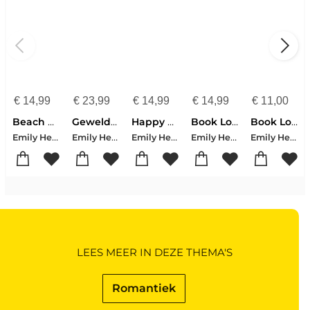
€
14,99
€
23,99
€
14,99
€
14,99
€
11,00
Beach Read
Geweldig groots mooi leven
Happy Place
Book Lovers
Book Lovers
Emily Henry
Emily Henry
Emily Henry
Emily Henry
Emily Henry
LEES MEER IN DEZE THEMA'S
Romantiek