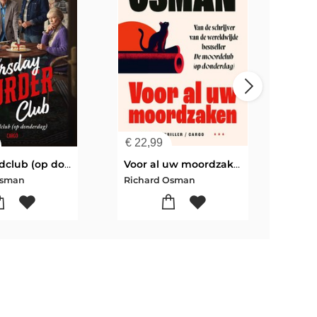
€
22,99
€
12
De moordclub (op donderdag)
Voor al uw moordzaken
Osman
Richard Osman
Rich