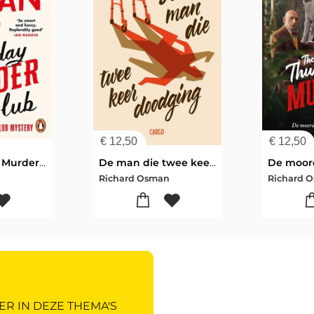
€
12,50
€
12,50
The Thursday Murder Club
De man die twee keer doodging
n
Richard Osman
Richard 
ER IN DEZE THEMA'S