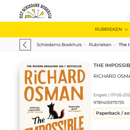
RUBRIEKEN
Schiedams Boekhuis
-
Rubrieken
-
The 
THE IMPOSSI
RICHARD OSM
Engels | 07-05-202
9781405975735
Paperback / so