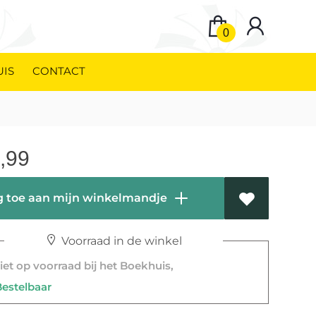
0
UIS
CONTACT
,99
 toe aan mijn winkelmandje
Voorraad in de winkel
et op voorraad bij het Boekhuis,
stelbaar