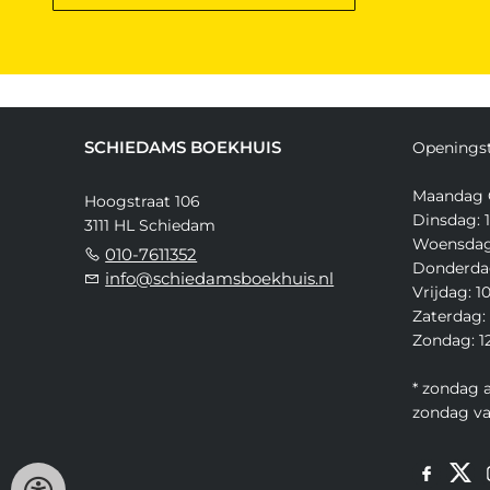
SCHIEDAMS BOEKHUIS
Openingst
Maandag 
Hoogstraat 106
Dinsdag: 1
3111 HL Schiedam
Woensdag:
010-7611352
Donderdag
info@schiedamsboekhuis.nl
Vrijdag: 1
Zaterdag: 
Zondag: 12
* zondag 
zondag v