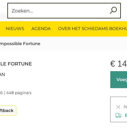
NIEUWS
AGENDA
OVER HET SCHIEDAMS BOEKH
Impossible Fortune
€
14
BLE FORTUNE
AN
Voeg
6 | 448 pagina's
Ni
ftback
Be