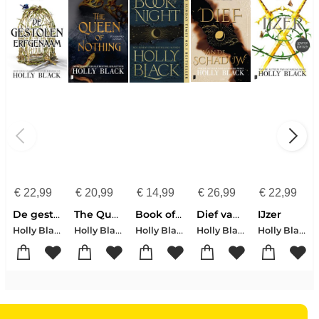
€
22,99
€
20,99
€
14,99
€
26,99
€
22,99
De gestolen erfgenaam
The Queen of Nothing
Book of Night
Dief van de schaduw
IJzer
Holly Black
Holly Black
Holly Black
Holly Black
Holly Black