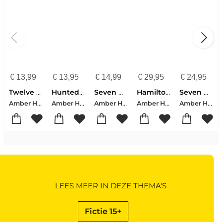
€
13,99
€
13,95
€
14,99
€
29,95
€
24,95
Twelve Dark Hours
Hunted in Plain Sight: Gangstalking: Inside the world of Multiple of Coordinated Stalking
Seven Deadly Thorns
Hamilton, A: Seven Deadly Thorns
Seven Deadly Thorns
Amber Hamilton
Amber Hamilton Devlin
Amber Hamilton
Amber Hamilton
Amber Hamilton
LEES MEER IN DEZE THEMA'S
Fictie 15+