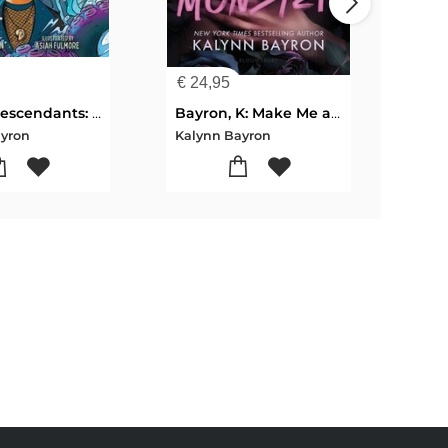
€
24,95
€
14
Disney Descendants: A Lost Revenge
Bayron, K: Make Me a Monster
ayron
Kalynn Bayron
Kaly