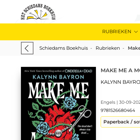
RUBRIEKEN
Schiedams Boekhuis
-
Rubrieken
-
Make
MAKE ME A 
KALYNN BAYR
Engels | 30-09-202
9781526680464
Paperback / so