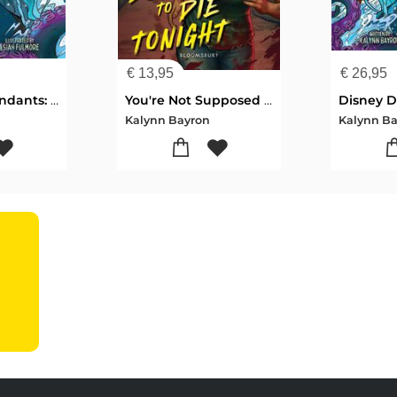
€
13,95
€
26,95
Disney Descendants: A Lost Revenge
You're Not Supposed to Die Tonight
Kalynn Bayron
Kalynn B