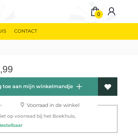
0
UIS
CONTACT
,99
 toe aan mijn winkelmandje
Voorraad in de winkel
et op voorraad bij het Boekhuis,
stelbaar