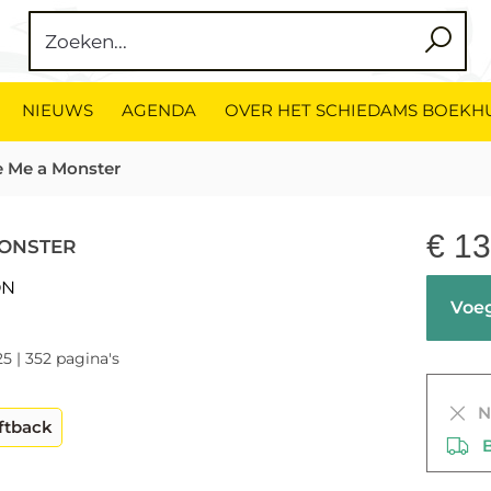
NIEUWS
AGENDA
OVER HET SCHIEDAMS BOEKH
 Me a Monster
€
13
MONSTER
ON
Voeg
5 | 352 pagina's
Ni
ftback
Be