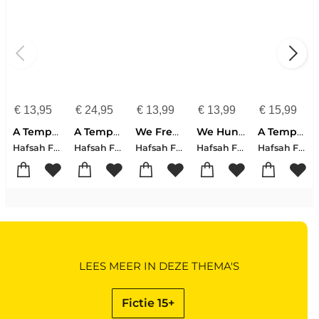
€
13,95
€
24,95
€
13,99
€
13,99
€
15,99
A Tempest of Tea
A Tempest of Tea
We Free the Stars
We Hunt the Flame
A Tempest of Tea
Hafsah Faizal
Hafsah Faizal
Hafsah Faizal
Hafsah Faizal
Hafsah Faizal
LEES MEER IN DEZE THEMA'S
Fictie 15+