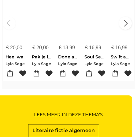
€
20,00
€
20,00
€
13,99
€
16,99
€
16,99
Heel wat van plan
Pak je lasso
Done and Dusted
Soul Searching
Swift and Saddled
Lyla Sage
Lyla Sage
Lyla Sage
Lyla Sage
Lyla Sage
LEES MEER IN DEZE THEMA'S
Literaire fictie algemeen