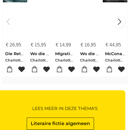
€
26,95
€
15,95
€
14,99
€
16,95
€
44,95
Die Rettung
Wo die Wölfe sind
Migrations
Wo die Wölfe sind
McConaghy, C: Wild Dark Shore
Charlotte McConaghy
Charlotte McConaghy
Charlotte McConaghy
Charlotte McConaghy
Charlotte McConaghy
LEES MEER IN DEZE THEMA'S
Literaire fictie algemeen