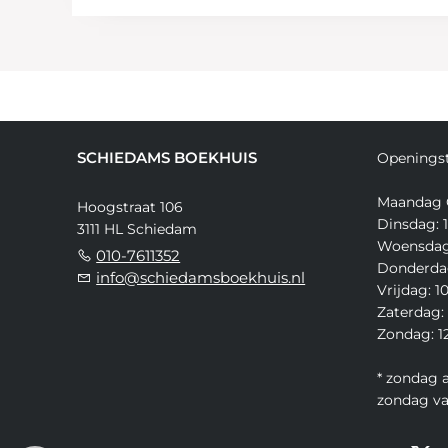
SCHIEDAMS BOEKHUIS
Openingst
Maandag 
Hoogstraat 106
Dinsdag: 1
3111 HL Schiedam
Woensdag:
010-7611352
Donderdag
info@schiedamsboekhuis.nl
Vrijdag: 1
Zaterdag: 
Zondag: 12
* zondag 
zondag v