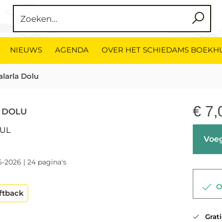
NIEUWS
AGENDA
OVER HET SCHIEDAMS BOEKH
alarla Dolu
€
7,
 DOLU
UL
Voeg
6-2026 | 24 pagina's
Op
ftback
Gratis