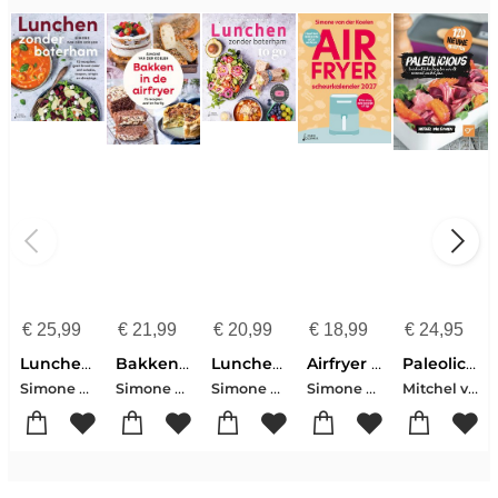
€
25,99
€
21,99
€
20,99
€
18,99
€
24,95
Lunchen zonder boterham
Bakken in de airfryer
Lunchen zonder boterham - to go
Airfryer scheurkalender 2027
Paleolicious
Simone van der Koelen
Simone van der Koelen
Simone van der Koelen
Simone van der Koelen
Mitchel van Duuren-Simone van der Koelen