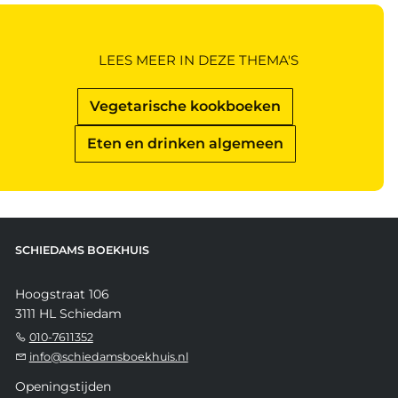
LEES MEER IN DEZE THEMA'S
Vegetarische kookboeken
Eten en drinken algemeen
SCHIEDAMS BOEKHUIS
Hoogstraat 106
3111 HL Schiedam
010-7611352
info@schiedamsboekhuis.nl
Openingstijden