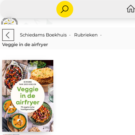
Schiedams Boekhuis
-
Rubrieken
-
Veggie in de airfryer