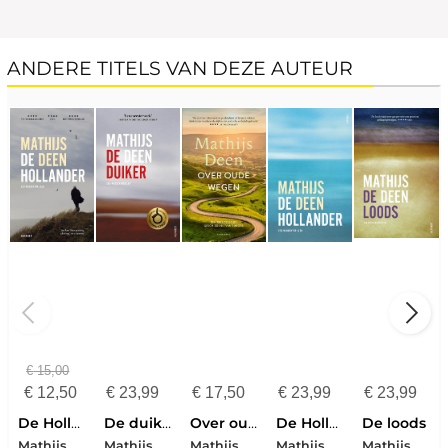
ANDERE TITELS VAN DEZE AUTEUR
€
15,00
€
12,50
€
23,99
€
17,50
€
23,99
€
23,99
De Hollander
De duiker
Over oude wegen
De Hollander
De loods
Mathijs Deen
Mathijs Deen
Mathijs Deen
Mathijs Deen
Mathijs Deen