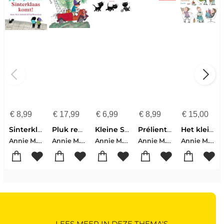
€
8,99
€
17,99
€
6,99
€
8,99
€
15,00
Sinterklaas komt!
Pluk redt de dieren
Kleine Siepie
Prélientje blust de brand
Het kleine Annie M.G. Schmidt voorleesboek
Annie M.G. Schmidt
Annie M.G. Schmidt
Annie M.G. Schmidt
Annie M.G. Schmidt
Annie M.G. Schmidt
LEES MEER IN DEZE THEMA'S