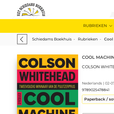
RUBRIEKEN
Schiedams Boekhuis
-
Rubrieken
-
Cool
COOL MACHI
COLSON WHIT
Nederlands | 02-0
9789025478841
Paperback / so