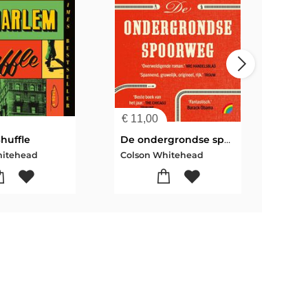
€
11,00
€
24
huffle
De ondergrondse spoorweg
Coo
hitehead
Colson Whitehead
Cols