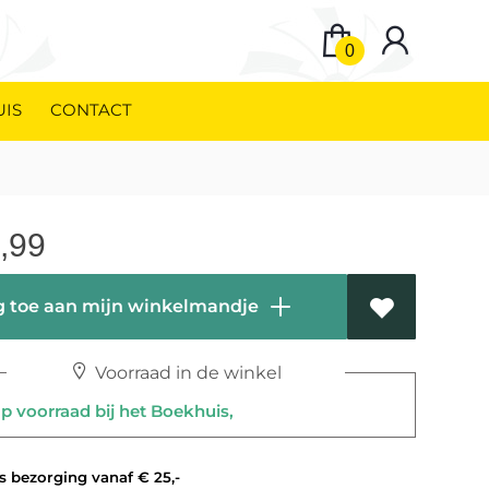
0
UIS
CONTACT
,99
 toe aan mijn winkelmandje
Voorraad in de winkel
 voorraad bij het Boekhuis,
 bezorging vanaf € 25,-