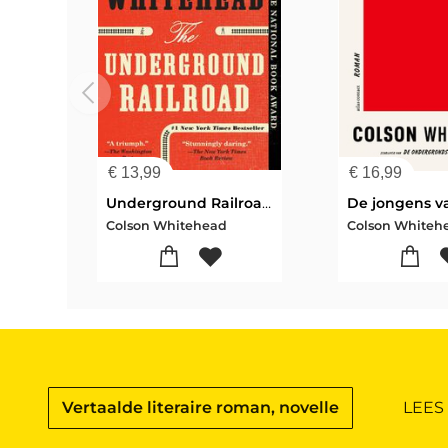
€
13,99
€
16,99
Underground Railroad (Pulitzer Prize Winner)
De jongens v
Colson Whitehead
Colson Whiteh
Vertaalde literaire roman, novelle
LEES