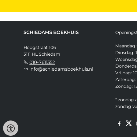
SCHIEDAMS BOEKHUIS
Openingst
Maandag 
Hoogstraat 106
Dinsdag: 1
3111 HL Schiedam
Woensdag:
010-7611352
Donderdag
info@schiedamsboekhuis.nl
Vrijdag: 1
Zaterdag: 
Zondag: 12
* zondag 
zondag v