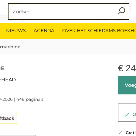
NIEUWS
AGENDA
OVER HET SCHIEDAMS BOEKH
 machine
€
24
NE
EHEAD
Voeg
7-2026 | 448 pagina's
Op
ftback
Gratis