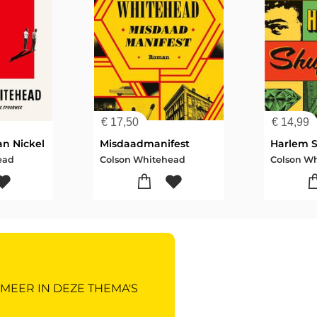
€
17,50
€
14,99
an Nickel
Misdaadmanifest
Harlem S
ead
Colson Whitehead
Colson W
 MEER IN DEZE THEMA'S