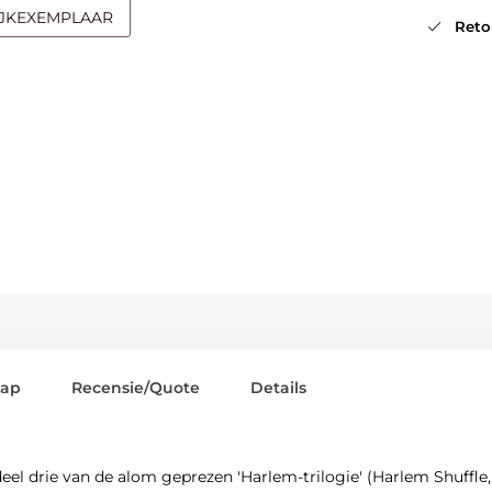
IJKEXEMPLAAR
Retou
lap
Recensie/Quote
Details
 deel drie van de alom geprezen 'Harlem-trilogie' (Harlem Shuffle