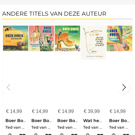
ANDERE TITELS VAN DEZE AUTEUR
€
14,99
€
14,99
€
14,99
€
39,99
€
14,99
Boer Boris gaat naar oma
Boer Boris, een paard voor Sinterklaas
Boer Boris en de dino
Wat heb jij gedaan om mij gelukkig te maken?
Boer Boris en de luchtballon
Ted van Lieshout
Ted van Lieshout
Ted van Lieshout
Ted van Lieshout
Ted van Lieshout