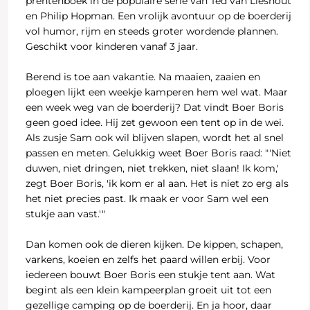
prentenboek in de populaire serie van Ted van Lieshout
en Philip Hopman. Een vrolijk avontuur op de boerderij
vol humor, rijm en steeds groter wordende plannen.
Geschikt voor kinderen vanaf 3 jaar.
Berend is toe aan vakantie. Na maaien, zaaien en
ploegen lijkt een weekje kamperen hem wel wat. Maar
een week weg van de boerderij? Dat vindt Boer Boris
geen goed idee. Hij zet gewoon een tent op in de wei.
Als zusje Sam ook wil blijven slapen, wordt het al snel
passen en meten. Gelukkig weet Boer Boris raad: "'Niet
duwen, niet dringen, niet trekken, niet slaan! Ik kom,'
zegt Boer Boris, 'ik kom er al aan. Het is niet zo erg als
het niet precies past. Ik maak er voor Sam wel een
stukje aan vast.'"
Dan komen ook de dieren kijken. De kippen, schapen,
varkens, koeien en zelfs het paard willen erbij. Voor
iedereen bouwt Boer Boris een stukje tent aan. Wat
begint als een klein kampeerplan groeit uit tot een
gezellige camping op de boerderij. En ja hoor, daar