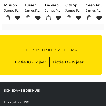
Mission Manhattan
Tussen de tombes
De verboden stad
City Spies
Geen brug te ver
James Ponti
James Ponti
James Ponti
James Ponti
James Ponti
LEES MEER IN DEZE THEMA'S
Fictie 10 - 12 jaar
Fictie 13 - 15 jaar
SCHIEDAMS BOEKHUIS
Hoogstraat 106