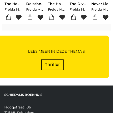
The Housemaid's Wedding
De scheiding
The Housemaid's Secret
The Divorce
Never Lie
Freida McFadden
Freida McFadden
Freida McFadden
Freida McFadden
Freida McFadden
LEES MEER IN DEZE THEMA'S
Thriller
SCHIEDAMS BOEKHUIS
Hoogstraat 106
3111 HL Schiedam