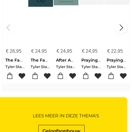
€
26,95
€
24,95
€
24,95
€
24,95
€
22,95
The Familiar Stranger Bible Study Guide plus Streaming Video
The Familiar Stranger
After Amen
Praying Like Monks, Living Like Fools
Praying Like Monks, Living Like Fools
Tyler Staton
Tyler Staton
Tyler Staton
Tyler Staton
Tyler Staton
LEES MEER IN DEZE THEMA'S
Geloofsopbouw