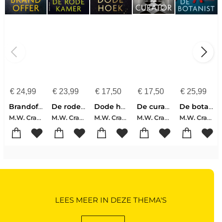
€
24,99
€
23,99
€
17,50
€
17,50
€
25,99
Brandoffer
De rode kamer
Dode hoek
De curator
De botanist
M.W. Craven
M.W. Craven
M.W. Craven
M.W. Craven
M.W. Craven
LEES MEER IN DEZE THEMA'S