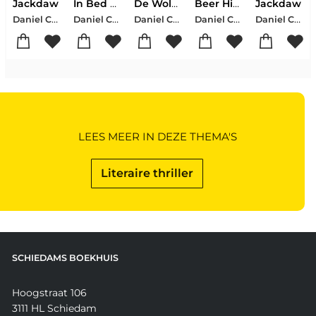
Jackdaw
In Bed with the Word
De Wolven
Beer Hiking Berlin
Jackdaw
Daniel Cole
Daniel Coleman
Daniel Cole
Daniel Cole-Yvonne Hartmann
Daniel Cole
LEES MEER IN DEZE THEMA'S
Literaire thriller
SCHIEDAMS BOEKHUIS
Hoogstraat 106
3111 HL Schiedam