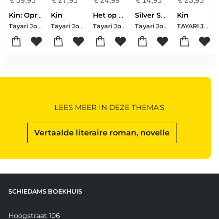
€
39,95
€
27,95
€
24,99
€
14,95
€
23,95
Kin: Oprah's Book Club
Kin
Het op één na beste leven
Silver Sparrow
Kin
Tayari Jones
Tayari Jones
Tayari Jones
Tayari Jones
TAYARI JONES
LEES MEER IN DEZE THEMA'S
Vertaalde literaire roman, novelle
SCHIEDAMS BOEKHUIS
Hoogstraat 106