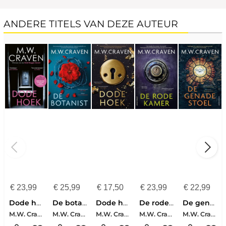
ANDERE TITELS VAN DEZE AUTEUR
€
23,99
€
25,99
€
17,50
€
23,99
€
22,99
Dode hoek
De botanist
Dode hoek
De rode kamer
De genadestoel
M.W. Craven
M.W. Craven
M.W. Craven
M.W. Craven
M.W. Craven