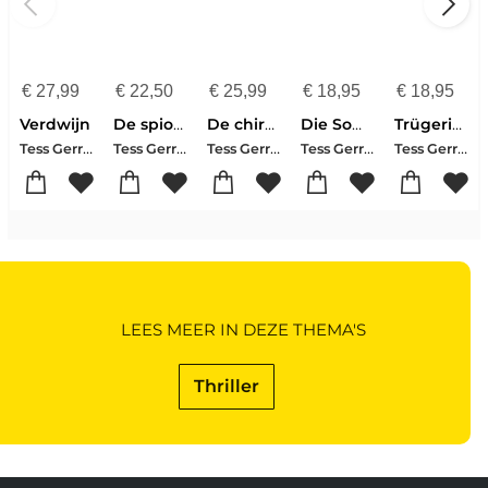
€
27,99
€
22,50
€
25,99
€
18,95
€
18,95
Verdwijn
De spionne & De zomergasten
De chirurg
Die Sommergäste
Trügerische Ruhe
Tess Gerritsen
Tess Gerritsen
Tess Gerritsen
Tess Gerritsen
Tess Gerritsen
LEES MEER IN DEZE THEMA'S
Thriller