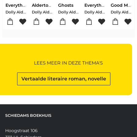
Everything I Know About Love
Alderton, D: Dear Dolly
Ghosts
Everything I Know About Love
Good Material
Dolly Alderton
Dolly Alderton
Dolly Alderton
Dolly Alderton
Dolly Alderton
LEES MEER IN DEZE THEMA'S
Vertaalde literaire roman, novelle
SCHIEDAMS BOEKHUIS
Hoogstraat 106