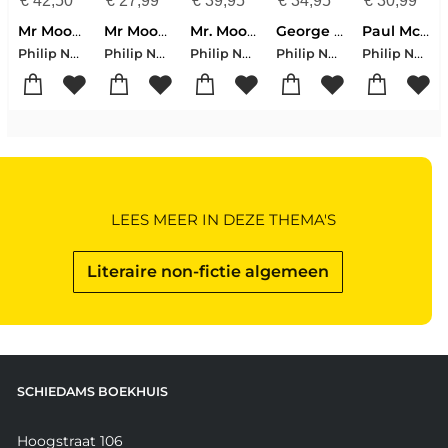
€
42,50
€
27,99
€
39,95
€
34,95
€
30,99
Mr Moonlight
Mr Moonlight
Mr. Moonlight
George Harrison
Paul McCartney
Philip Norman
Philip Norman
Philip Norman
Philip Norman
Philip Norman
LEES MEER IN DEZE THEMA'S
Literaire non-fictie algemeen
SCHIEDAMS BOEKHUIS
Hoogstraat 106