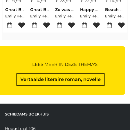
€
15,99
€
14,99
€
23,99
€
22,99
€
14,99
Great Big Beautiful Life
Great Big Beautiful Life
Zo was het niet bedoeld
Happy Place
Beach Read
Emily Henry
Emily Henry
Emily Henry
Emily Henry
Emily Henry
LEES MEER IN DEZE THEMA'S
Vertaalde literaire roman, novelle
SCHIEDAMS BOEKHUIS
Hoogstraat 106