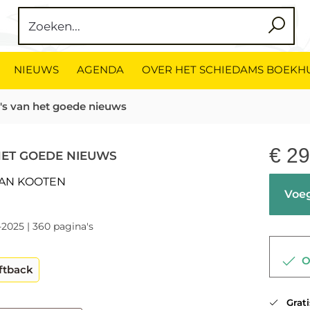
NIEUWS
AGENDA
OVER HET SCHIEDAMS BOEKH
's van het goede nieuws
€
29
HET GOEDE NIEUWS
VAN KOOTEN
Voeg
-2025 | 360 pagina's
Op
ftback
Gratis