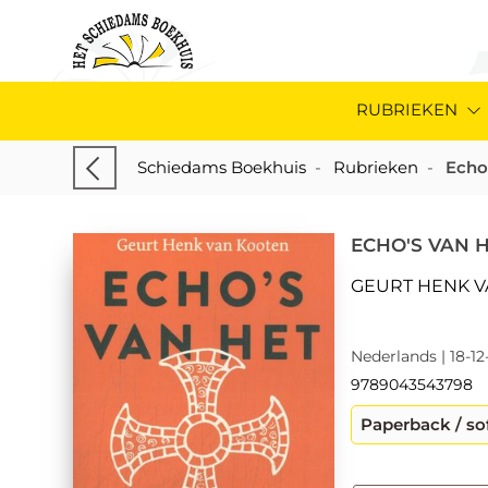
RUBRIEKEN
Schiedams Boekhuis
-
Rubrieken
-
Echo
ECHO'S VAN 
GEURT HENK 
Nederlands | 18-12
9789043543798
Paperback / so