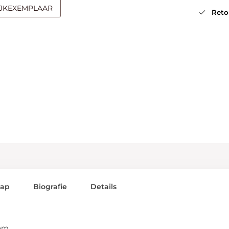
IJKEXEMPLAAR
Retou
lap
Biografie
Details
dom