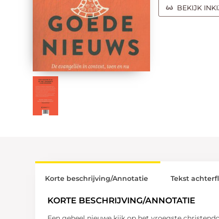
BEKIJK INK
Korte beschrijving/Annotatie
Tekst achterf
KORTE BESCHRIJVING/ANNOTATIE
Een geheel nieuwe kijk op het vroegste christen