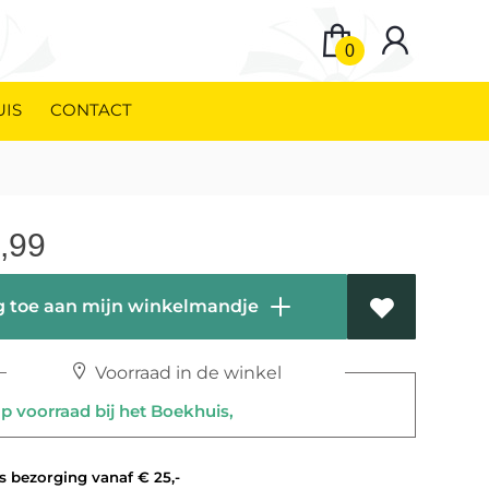
0
UIS
CONTACT
,99
 toe aan mijn winkelmandje
Voorraad in de winkel
 voorraad bij het Boekhuis,
 bezorging vanaf € 25,-