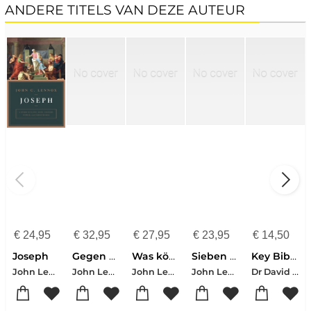
ANDERE TITELS VAN DEZE AUTEUR
€
24,95
€
32,95
€
27,95
€
23,95
€
14,50
Joseph
Gegen den Strom
Was können wir wissen?
Sieben Tage, das Universum und Gott
Key Bible Concepts
John Lennox
John Lennox
John Lennox-David Gooding
John Lennox
Dr David Gooding-John Lennox