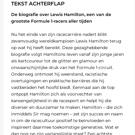
TEKST ACHTERFLAP
De biografie over Lewis Hamilton, een van de
grootste Formule 1-racers aller tijden
Nu het einde van zijn racecarrière nadert blikt
zevenvoudig wereldkampioen Lewis Hamilton terug
op wat hij heeft bereikt. Deze gezaghebbende
biografie volgt Hamiltons leven vanaf zijn jonge jaren
als kartcoureur tot de glitter en glamour en
onwaarschijnlijke druk van het Formule 1-circuit.
Onderweg ontmoet hij weerstand, racistische
overtuigingen en praktische barrières die hij
vastberaden het hoofd biedt. Eenmaal aan de top
ontpopt Hamilton zich als voorvechter van
kansengelijkheid in de racesport en helpt hij die
diverser en duurzamer te maken. Hamilton – die zich
inmiddels
Sir
mag noemen – zet zijn succes en naam
in om de racecultuur positief te beïnvloeden en
inspireert daarmee toekomstige generaties. Wat er
dan nog op zijn verlanglijstje staat? Een achtste